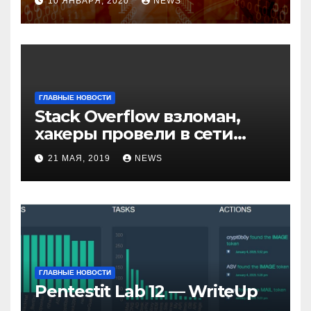
10 ЯНВАРЯ, 2020
NEWS
возможные варианты
обхода
ГЛАВНЫЕ НОВОСТИ
Stack Overflow взломан,
хакеры провели в сети
компании неделю
21 МАЯ, 2019
NEWS
ГЛАВНЫЕ НОВОСТИ
Pentestit Lab 12 — WriteUp