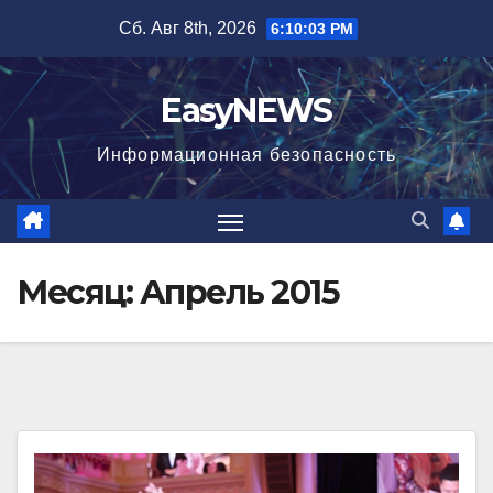
Перейти
Сб. Авг 8th, 2026
6:10:04 PM
к
содержимому
EasyNEWS
Информационная безопаcность
Месяц:
Апрель 2015