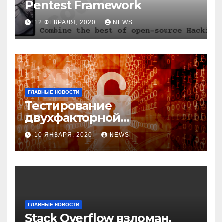
Pentest Framework
12 ФЕВРАЛЯ, 2020
NEWS
ГЛАВНЫЕ НОВОСТИ
Тестирование
двухфакторной
аутентификации и
10 ЯНВАРЯ, 2020
NEWS
возможные варианты
обхода
ГЛАВНЫЕ НОВОСТИ
Stack Overflow взломан,