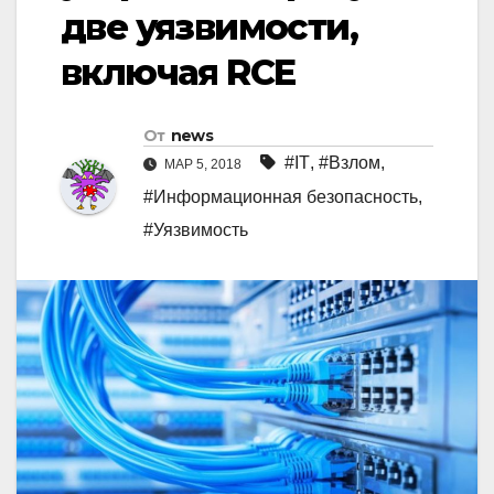
две уязвимости,
включая RCE
От
news
#IT
,
#Взлом
,
МАР 5, 2018
#Информационная безопасность
,
#Уязвимость