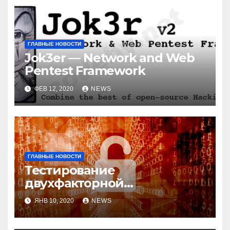
ГЛАВНЫЕ НОВОСТИ
Jok3er — Network and Web
Pentest Framework
ФЕВ 12, 2020
NEWS
ГЛАВНЫЕ НОВОСТИ
Тестирование
двухфакторной
аутентификации и
ЯНВ 10, 2020
NEWS
возможные варианты
обхода