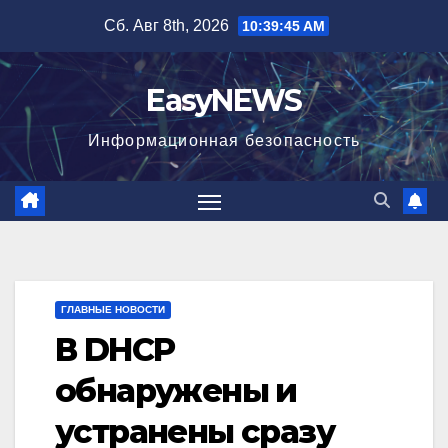
Перейти
Сб. Авг 8th, 2026
10:39:46 AM
к
содержимому
EasyNEWS
Информационная безопаcность
ГЛАВНЫЕ НОВОСТИ
В DHCP
обнаружены и
устранены сразу