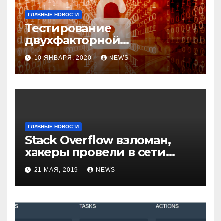
ГЛАВНЫЕ НОВОСТИ
Тестирование
двухфакторной
аутентификации и
10 ЯНВАРЯ, 2020
NEWS
возможные варианты
обхода
ГЛАВНЫЕ НОВОСТИ
Stack Overflow взломан,
хакеры провели в сети
компании неделю
21 МАЯ, 2019
NEWS