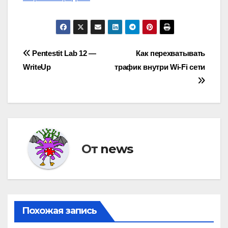
Навигация
Pentestit Lab 12 —
Как перехватывать
WriteUp
трафик внутри Wi-Fi сети
по
записям
От
news
Похожая запись