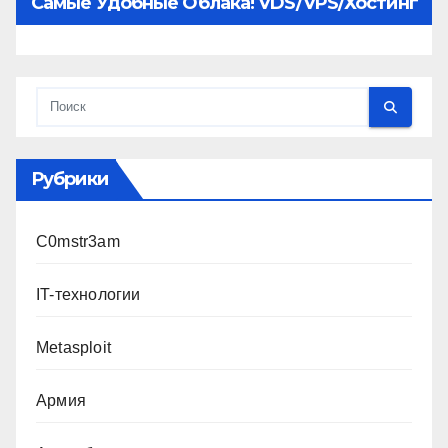
Самые Удобные Облака! VDS/VPS/хостинг
Рубрики
C0mstr3am
IT-технологии
Metasploit
Армия