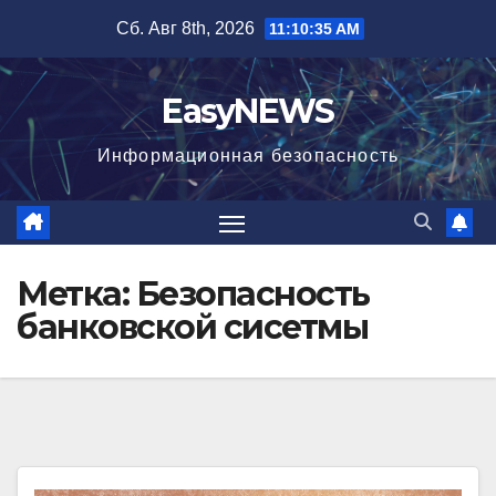
Перейти
Сб. Авг 8th, 2026
11:10:36 AM
к
содержимому
EasyNEWS
Информационная безопаcность
Метка:
Безопасность
банковской сисетмы