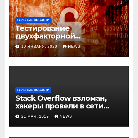
ГЛАВНЫЕ НОВОСТИ
Тестирование
двухфакторной
аутентификации и
10 ЯНВАРЯ, 2020
NEWS
возможные варианты
обхода
ГЛАВНЫЕ НОВОСТИ
Stack Overflow взломан,
хакеры провели в сети
компании неделю
21 МАЯ, 2019
NEWS