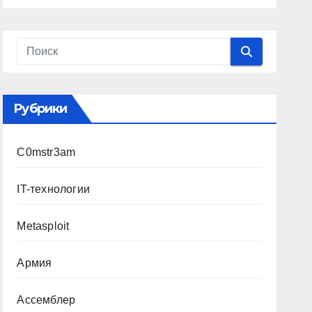
Рубрики
C0mstr3am
IT-технологии
Metasploit
Армия
Ассемблер