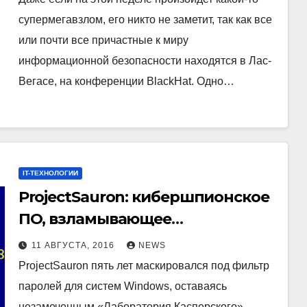
супермегавзлом, его никто не заметит, так как все
или почти все причастные к миру
информационной безопасности находятся в Лас-
Вегасе, на конференции BlackHat. Одно…
IT-ТЕХНОЛОГИИ
ProjectSauron: кибершпионское
ПО, взламывающее
зашифрованные каналы связи
11 АВГУСТА, 2016
NEWS
госорганизаций
ProjectSauron пять лет маскировался под фильтр
паролей для систем Windows, оставаясь
незамеченным «Лаборатория Касперского»