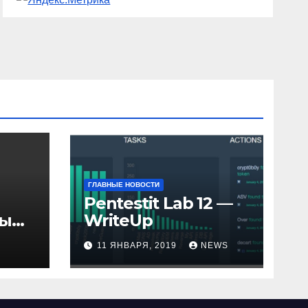
ГЛАВНЫЕ НОВОСТИ
Pentestit Lab 12 —
ры
WriteUp
и
11 ЯНВАРЯ, 2019
NEWS
елю