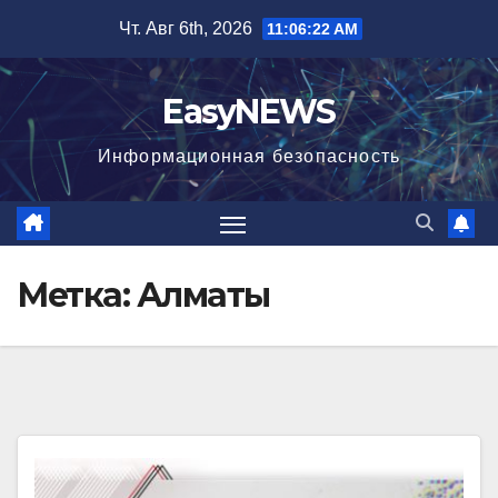
Перейти
Чт. Авг 6th, 2026
11:06:23 AM
к
содержимому
EasyNEWS
Информационная безопаcность
Метка:
Алматы