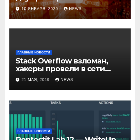
аутентификации и
10 ЯНВАРЯ, 2020
NEWS
возможные варианты
обхода
ГЛАВНЫЕ НОВОСТИ
Stack Overflow взломан,
хакеры провели в сети
компании неделю
21 МАЯ, 2019
NEWS
ГЛАВНЫЕ НОВОСТИ
Pentestit Lab 12 — WriteUp