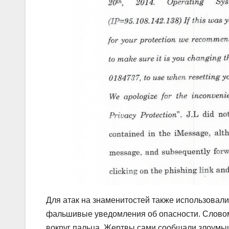
Для атак на знаменитостей также использова
фальшивые уведомления об опасности. Словом
вокруг пальца. Жертвы сами сообщали злоумыш