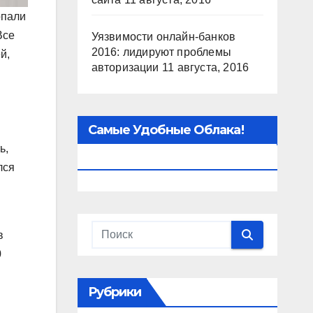
опали
Все
Уязвимости онлайн-банков
2016: лидируют проблемы
й,
авторизации
11 августа, 2016
Самые Удобные Облака!
ь,
VDS/VPS/хостинг
лся
в
0
Рубрики