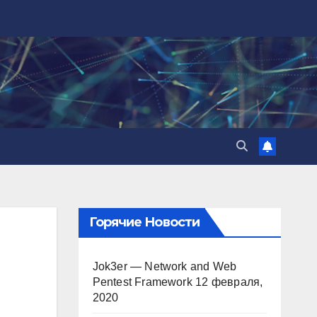
Горячие Новости
Jok3er — Network and Web
Pentest Framework
12 февраля,
2020