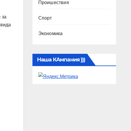
Проишествия
 за
Спорт
 вида
Экономика
Наша КАмпания )))