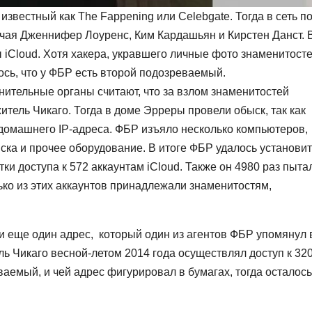
, известный как The Fappening или Celebgate. Тогда в сеть п
чая Дженнифер Лоуренс, Ким Кардашьян и Кирстен Данст. 
iCloud. Хотя хакера, укравшего личные фото знаменитосте
ось, что у ФБР есть второй подозреваемый.
анительные органы считают, что за взлом знаменитостей
житель Чикаго. Тогда в доме Эрреры провели обыск, так как
 домашнего IP-адреса. ФБР изъяло несколько компьютеров,
ска и прочее оборудование. В итоге ФБР удалось установит
ки доступа к 572 аккаунтам iCloud. Также он 4980 раз пыта
лько из этих аккаунтов принадлежали знаменитостям,
и еще один адрес, который один из агентов ФБР упомянул 
ь Чикаго весной-летом 2014 года осуществлял доступ к 32
ваемый, и чей адрес фигурировал в бумагах, тогда осталось