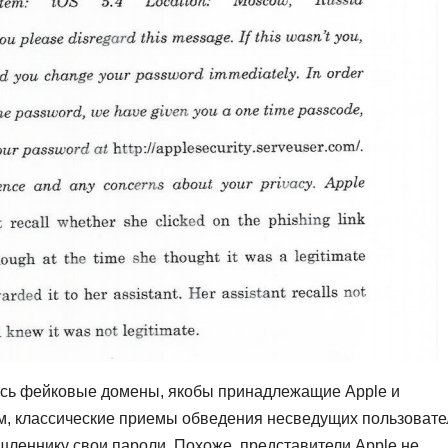
лись фейковые домены, якобы принадлежащие Apple и
, классические приемы обведения несведущих пользовате
леннику свои пароли. Похоже, представители Apple не