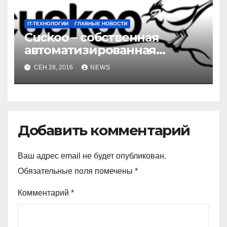
IT-ТЕХНОЛОГИИ
ГЛАВНЫЕ НОВОСТИ
Cuckoo – собственная
автоматизированная
лаборатория анализа
СЕН 28, 2016
NEWS
вредоносных файлов
Добавить комментарий
Ваш адрес email не будет опубликован.
Обязательные поля помечены
*
Комментарий
*