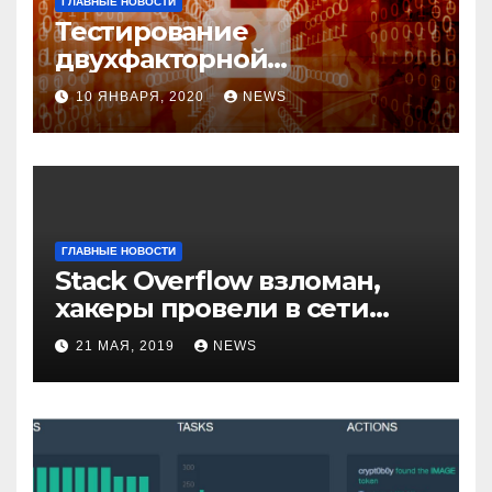
ГЛАВНЫЕ НОВОСТИ
Тестирование
двухфакторной
аутентификации и
10 ЯНВАРЯ, 2020
NEWS
возможные варианты
обхода
ГЛАВНЫЕ НОВОСТИ
Stack Overflow взломан,
хакеры провели в сети
компании неделю
21 МАЯ, 2019
NEWS