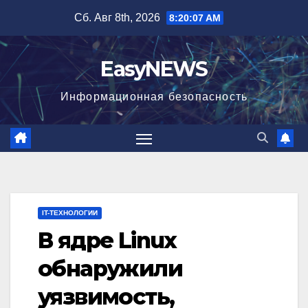
Перейти
Сб. Авг 8th, 2026
8:20:07 AM
к
содержимому
EasyNEWS
Информационная безопаcность
IT-ТЕХНОЛОГИИ
В ядре Linux
обнаружили
уязвимость,