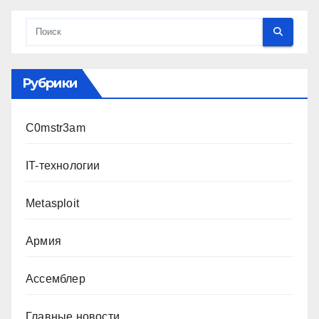
Рубрики
C0mstr3am
IT-технологии
Metasploit
Армия
Ассемблер
Главные новости