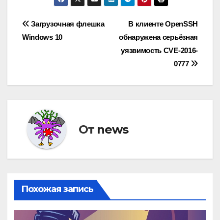
Навигация
Загрузочная флешка
В клиенте OpenSSH
Windows 10
обнаружена серьёзная
по
уязвимость CVE-2016-
записям
0777
От
news
Похожая запись