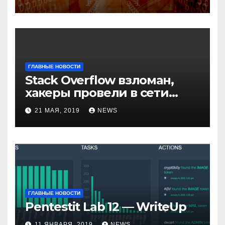
возможные варианты
обхода
ГЛАВНЫЕ НОВОСТИ
Stack Overflow взломан,
хакеры провели в сети
компании неделю
21 МАЯ, 2019
NEWS
ГЛАВНЫЕ НОВОСТИ
Pentestit Lab 12 — WriteUp
11 ЯНВАРЯ, 2019
NEWS