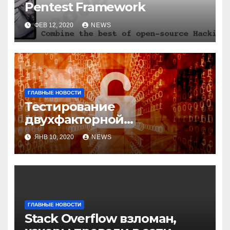
Pentest Framework
ФЕВ 12, 2020
NEWS
ГЛАВНЫЕ НОВОСТИ
Тестирование
двухфакторной
аутентификации и
ЯНВ 10, 2020
NEWS
возможные варианты
обхода
ГЛАВНЫЕ НОВОСТИ
Stack Overflow взломан,