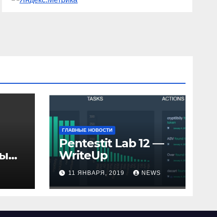
ГЛАВНЫЕ НОВОСТИ
Pentestit Lab 12 —
ры
WriteUp
и
11 ЯНВАРЯ, 2019
NEWS
елю