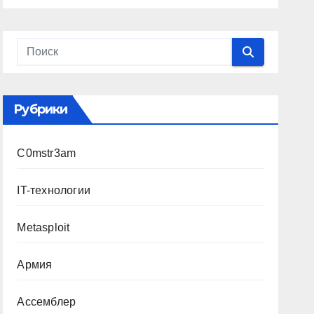
Рубрики
C0mstr3am
IT-технологии
Metasploit
Армия
Ассемблер