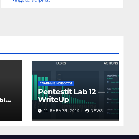
ГЛАВНЫЕ НОВОСТИ
Pentestit Lab 12 —
ры
WriteUp
и
11 ЯНВАРЯ, 2019
NEWS
елю