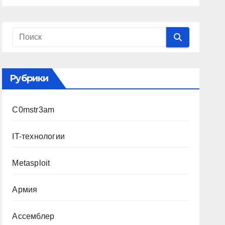
Рубрики
C0mstr3am
IT-технологии
Metasploit
Армия
Ассемблер