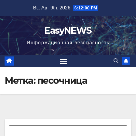
Перейти
Вс. Авг 9th, 2026
6:12:00 PM
к
содержимому
EasyNEWS
Информационная безопаcность
Метка:
песочница