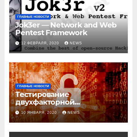
ГЛАВНЫЕ НОВОСТИ
Jok3er — Network and Web
Pentest Framework
12 ФЕВРАЛЯ, 2020
NEWS
ГЛАВНЫЕ НОВОСТИ
Тестирование
двухфакторной
аутентификации и
10 ЯНВАРЯ, 2020
NEWS
возможные варианты
обхода