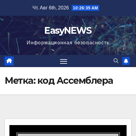
Перейти
Чт. Авг 6th, 2026
10:26:36 AM
к
содержимому
EasyNEWS
Информационная безопаcность
Метка:
код Ассемблера