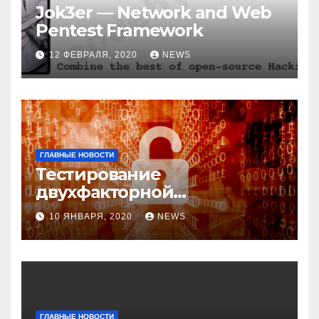
Jok3er — Network and Web
Pentest Framework
12 ФЕВРАЛЯ, 2020
NEWS
ГЛАВНЫЕ НОВОСТИ
Тестирование
двухфакторной
аутентификации и
10 ЯНВАРЯ, 2020
NEWS
возможные варианты
обхода
ГЛАВНЫЕ НОВОСТИ