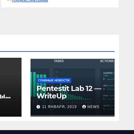
ГЛАВНЫЕ НОВОСТИ
Pentestit Lab 12 —
ры
WriteUp
и
11 ЯНВАРЯ, 2019
NEWS
елю