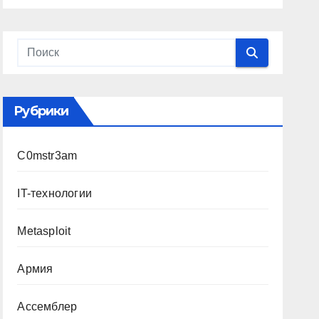
Рубрики
C0mstr3am
IT-технологии
Metasploit
Армия
Ассемблер